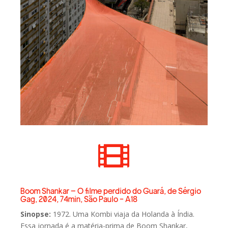

Boom Shankar – O filme perdido do Guará, de Sérgio
Gag, 2024, 74min, São Paulo - A18
Sinopse:
1972. Uma Kombi viaja da Holanda à Índia.
Essa jornada é a matéria-prima de Boom Shankar,