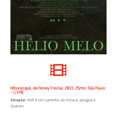

Mborairapé, de Roney Freitas, 2023, 25min, São Paulo
- LIVRE
Sinopse:
RAP é um caminho da música. Jaraguá é
Guarani.