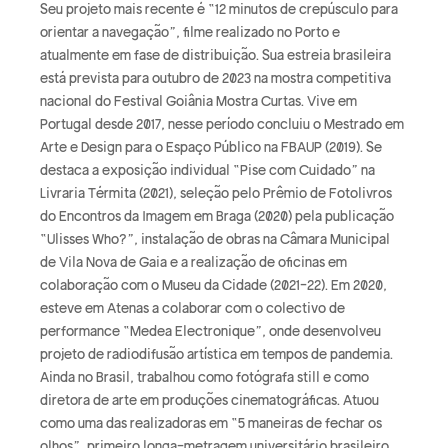
Seu projeto mais recente é “12 minutos de crepúsculo para
orientar a navegação”, filme realizado no Porto e
atualmente em fase de distribuição. Sua estreia brasileira
está prevista para outubro de 2023 na mostra competitiva
nacional do Festival Goiânia Mostra Curtas. Vive em
Portugal desde 2017, nesse período concluiu o Mestrado em
Arte e Design para o Espaço Público na FBAUP (2019). Se
destaca a exposição individual “Pise com Cuidado” na
Livraria Térmita (2021), seleção pelo Prêmio de Fotolivros
do Encontros da Imagem em Braga (2020) pela publicação
“Ulisses Who?”, instalação de obras na Câmara Municipal
de Vila Nova de Gaia e a realização de oficinas em
colaboração com o Museu da Cidade (2021-22). Em 2020,
esteve em Atenas a colaborar com o colectivo de
performance “Medea Electronique”, onde desenvolveu
projeto de radiodifusão artística em tempos de pandemia.
Ainda no Brasil, trabalhou como fotógrafa still e como
diretora de arte em produções cinematográficas. Atuou
como uma das realizadoras em “5 maneiras de fechar os
olhos”, primeiro longa-metragem universitário brasileiro