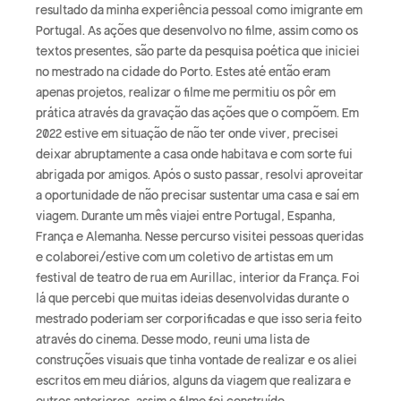
resultado da minha experiência pessoal como imigrante em
Portugal. As ações que desenvolvo no filme, assim como os
textos presentes, são parte da pesquisa poética que iniciei
no mestrado na cidade do Porto. Estes até então eram
apenas projetos, realizar o filme me permitiu os pôr em
prática através da gravação das ações que o compõem. Em
2022 estive em situação de não ter onde viver, precisei
deixar abruptamente a casa onde habitava e com sorte fui
abrigada por amigos. Após o susto passar, resolvi aproveitar
a oportunidade de não precisar sustentar uma casa e saí em
viagem. Durante um mês viajei entre Portugal, Espanha,
França e Alemanha. Nesse percurso visitei pessoas queridas
e colaborei/estive com um coletivo de artistas em um
festival de teatro de rua em Aurillac, interior da França. Foi
lá que percebi que muitas ideias desenvolvidas durante o
mestrado poderiam ser corporificadas e que isso seria feito
através do cinema. Desse modo, reuni uma lista de
construções visuais que tinha vontade de realizar e os aliei
escritos em meu diários, alguns da viagem que realizara e
outros anteriores, assim o filme foi construído.