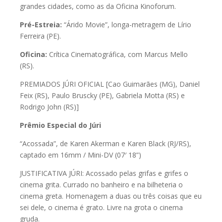
grandes cidades, como as da Oficina Kinoforum.
Pré-Estreia:
“Árido Movie”, longa-metragem de Lírio
Ferreira (PE).
Oficina:
Crítica Cinematográfica, com Marcus Mello
(RS).
PREMIADOS JÚRI OFICIAL [Cao Guimarães (MG), Daniel
Feix (RS), Paulo Bruscky (PE), Gabriela Motta (RS) e
Rodrigo John (RS)]
Prêmio Especial do Júri
“Acossada”, de Karen Akerman e Karen Black (RJ/RS),
captado em 16mm / Mini-DV (07′ 18”)
JUSTIFICATIVA JÚRI: Acossado pelas grifas e grifes o
cinema grita. Currado no banheiro e na bilheteria o
cinema greta. Homenagem a duas ou três coisas que eu
sei dele, o cinema é grato. Livre na grota o cinema
gruda.