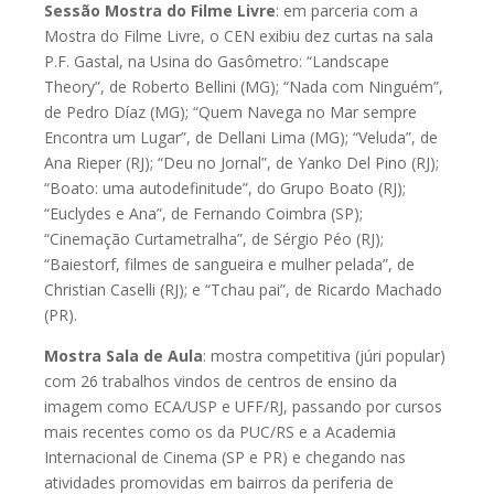
Sessão Mostra do Filme Livre
: em parceria com a
Mostra do Filme Livre, o CEN exibiu dez curtas na sala
P.F. Gastal, na Usina do Gasômetro: “Landscape
Theory”, de Roberto Bellini (MG); “Nada com Ninguém”,
de Pedro Díaz (MG); “Quem Navega no Mar sempre
Encontra um Lugar”, de Dellani Lima (MG); “Veluda”, de
Ana Rieper (RJ); “Deu no Jornal”, de Yanko Del Pino (RJ);
“Boato: uma autodefinitude”, do Grupo Boato (RJ);
“Euclydes e Ana”, de Fernando Coimbra (SP);
“Cinemação Curtametralha”, de Sérgio Péo (RJ);
“Baiestorf, filmes de sangueira e mulher pelada”, de
Christian Caselli (RJ); e “Tchau pai”, de Ricardo Machado
(PR).
Mostra Sala de Aula
: mostra competitiva (júri popular)
com 26 trabalhos vindos de centros de ensino da
imagem como ECA/USP e UFF/RJ, passando por cursos
mais recentes como os da PUC/RS e a Academia
Internacional de Cinema (SP e PR) e chegando nas
atividades promovidas em bairros da periferia de