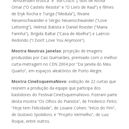
“Amsterdam Erótica” e “Via-Crucis”); dois de Arthur
Omar (“O Castelo Resiste” e “O Livro de Raul”) e filmes
de Eryk Rocha e Tunga (“Medula”), Rivane
Neuenschwander e Sérgio Neuenschwander (“Love
Lettering”), Helmut Batista e Daniel Roesler (“Maria
Farinha”), Brígida Baltar (“Casa de Abelha”) e Laércio
Redondo (“I Don’t Love You Anymore”).
Mostra Noutras Janelas
: projeção de imagens
produzidas por Cao Guimarães, premiado com o melhor
curta-metragem no CEN 2004 por “Da Janela do Meu
Quarto”, em espaços aleatórios de Porto Alegre.
Mostra CineEsquemaNovo:
exibição de 22 curtas que
reúnem a produção da equipe que participa dos
bastidores do Festival CineEsquemaNovo. Fizeram parte
desta mostra “Os Olhos do Pianista”, de Frederico Pinto;
“Hoje tem Felicidade”, de Lisiane Cohen; “Início do Fim”,
de Gustavo Spolidoro; e “Projeto Vermelho”, de Luiz
Roque, entre outros.