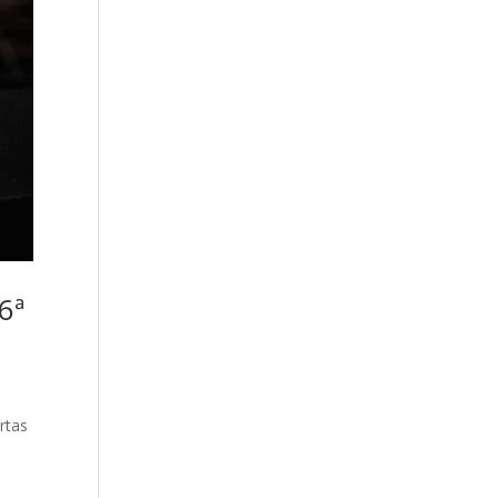
6ª
rtas