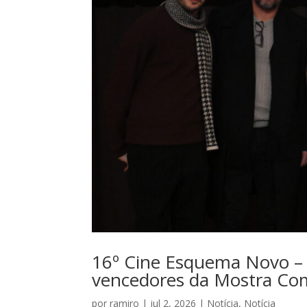
16º Cine Esquema Novo – A
vencedores da Mostra Comp
por
ramiro
|
jul 2, 2026
|
Notícia
,
Notícia