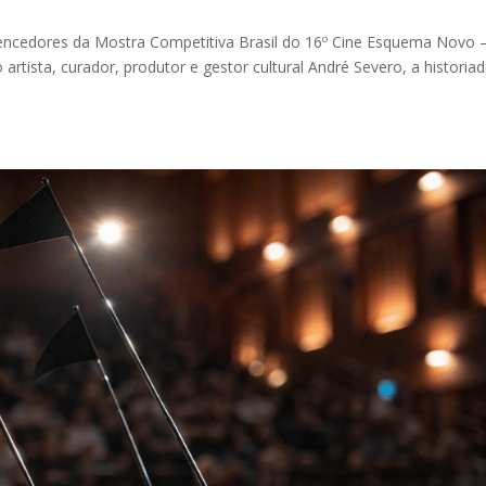
 vencedores da Mostra Competitiva Brasil do 16º Cine Esquema Novo 
o artista, curador, produtor e gestor cultural André Severo, a historia